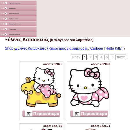
Χάρτινες Κατασκευές
Υφασμάτινα
Διακοσμητικά Σταντ
Καμβάς σε τελάρο
Διάφορα με Εκτύπωση
Γλειφιτζούρια
Στολισμός Εκκλησίας
Ξύλινες Κατασκευές
[Καλόγερος για λαμπάδες]
Shop
/
Ξύλινες Κατασκευές / Καλόγερος για λαμπάδες
/
Cartoon [ Hello Kitty ]
/
Prev
1
2
3
4
5
6
Next
code: xd2825
code: xd2823
code: xd2789
code: xd2621