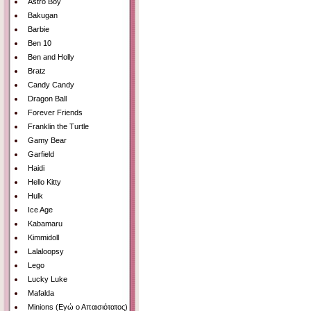
Astro Boy
Bakugan
Barbie
Ben 10
Ben and Holly
Bratz
Candy Candy
Dragon Ball
Forever Friends
Franklin the Turtle
Gamy Bear
Garfield
Haidi
Hello Kitty
Hulk
Ice Age
Kabamaru
Kimmidoll
Lalaloopsy
Lego
Lucky Luke
Mafalda
Minions (Εγώ ο Απαισιότατος)