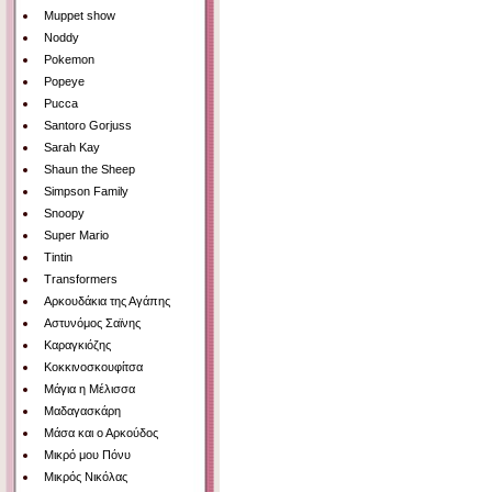
Muppet show
Noddy
Pokemon
Popeye
Pucca
Santoro Gorjuss
Sarah Kay
Shaun the Sheep
Simpson Family
Snoopy
Super Mario
Tintin
Transformers
Αρκουδάκια της Αγάπης
Αστυνόμος Σαϊνης
Καραγκιόζης
Κοκκινοσκουφίτσα
Μάγια η Μέλισσα
Μαδαγασκάρη
Μάσα και ο Αρκούδος
Μικρό μου Πόνυ
Μικρός Νικόλας