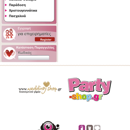
Παράδοση
Χριστουγεννιάτικα
Πασχαλινά