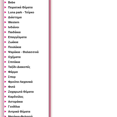
Bebe
Πειρατικά Θέματα
Luna park - Τσίρκο
Διάστημα
Western
Ινδιάνοι
Παιδάκια
Επαγγέλματα
Ζωάκια
Πουλάκια
Ψαράκια - Θαλασσινά
Οχήματα
Σπιτάκια
Ταξίδι-Διακοπές
Φάρμα
Σπορ
Φρούτα-Λαχανικά
Φυτά
Ζαχαρωτά Θέματα
Καρδούλες
Αστεράκια
Γενέθλια
Αντρικά Θέματα
Ματάκια-Φυλαχτά