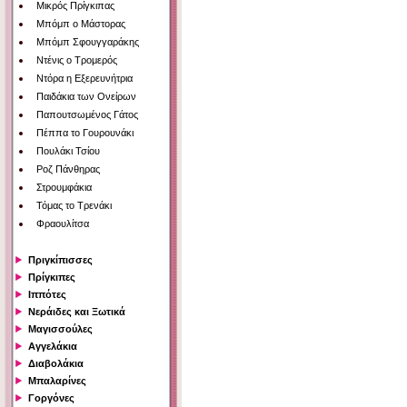
Μικρός Πρίγκιπας
Μπόμπ ο Μάστορας
Μπόμπ Σφουγγαράκης
Ντένις ο Τρομερός
Ντόρα η Εξερευνήτρια
Παιδάκια των Ονείρων
Παπουτσωμένος Γάτος
Πέππα το Γουρουνάκι
Πουλάκι Τσίου
Ροζ Πάνθηρας
Στρουμφάκια
Τόμας το Τρενάκι
Φραουλίτσα
Πριγκίπισσες
Πρίγκιπες
Ιππότες
Νεράιδες και Ξωτικά
Μαγισσούλες
Αγγελάκια
Διαβολάκια
Μπαλαρίνες
Γοργόνες