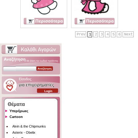
Prev
1
2
3
4
5
6
Next
Θέματα
Υπερήρωες
Cartoon
Alvin & the Chipmunks
Asterix - Obelix