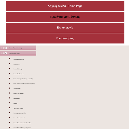
Αρχική Σελίδα Home Page
Προϊόντα για Βάπτιση
Επικοινωνία
Πληροφορίες
Μάσκες Προστατευτικές
Ξύλινες Κατασκευές
Ξύλινα Διακοσμητικά
Κουκλόσπιτα
Κουτιά Βάπτισης
Κουτιά Καλλυντικών
Κουτί βάπτισης Ντυμένο με Δερματίνη
Κουτί καλλυντικών Ντυμένο με Δερματίνη
Ξύλινα Sticks
Ειδικές Κατασκευές
Μολυβοθήκες
Κασπώ
Ταμπελάκια Χώρων
Καλόγερος για λαμπάδες
Ξύλινο Καφάσι Λευκό
Ξύλινο Καφάσι Λευκό με Χερούλια
Ξύλινο Καφάσι Καφέ με Χερούλια