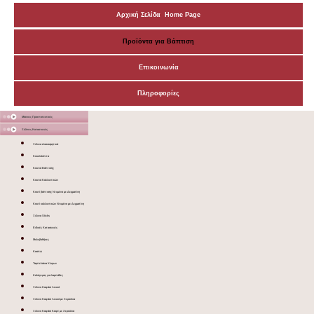
Αρχική Σελίδα Home Page
Προϊόντα για Βάπτιση
Επικοινωνία
Πληροφορίες
Μάσκες Προστατευτικές
Ξύλινες Κατασκευές
Ξύλινα Διακοσμητικά
Κουκλόσπιτα
Κουτιά Βάπτισης
Κουτιά Καλλυντικών
Κουτί βάπτισης Ντυμένο με Δερματίνη
Κουτί καλλυντικών Ντυμένο με Δερματίνη
Ξύλινα Sticks
Ειδικές Κατασκευές
Μολυβοθήκες
Κασπώ
Ταμπελάκια Χώρων
Καλόγερος για λαμπάδες
Ξύλινο Καφάσι Λευκό
Ξύλινο Καφάσι Λευκό με Χερούλια
Ξύλινο Καφάσι Καφέ με Χερούλια