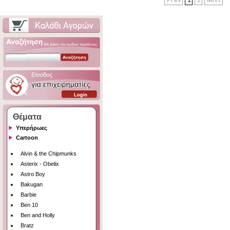
Prev
1
2
Next
Θέματα
Υπερήρωες
Cartoon
Alvin & the Chipmunks
Asterix - Obelix
Astro Boy
Bakugan
Barbie
Ben 10
Ben and Holly
Bratz