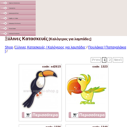
Χάρτινες Κατασκευές
Υφασμάτινα
Διακοσμητικά Σταντ
Καμβάς σε τελάρο
Διάφορα με Εκτύπωση
Γλειφιτζούρια
Στολισμός Εκκλησίας
Ξύλινες Κατασκευές
[Καλόγερος για λαμπάδες]
Shop
/
Ξύλινες Κατασκευές / Καλόγερος για λαμπάδες
/
Πουλάκια [ Παπαγαλάκια
]
/
Prev
1
2
Next
code: xd2615
code: 1323
code: 1336
code: 1340