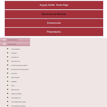
Αρχική Σελίδα Home Page
Προϊόντα για Βάπτιση
Επικοινωνία
Πληροφορίες
Μάσκες Προστατευτικές
Ξύλινες Κατασκευές
Ξύλινα Διακοσμητικά
Κουκλόσπιτα
Κουτιά Βάπτισης
Κουτιά Καλλυντικών
Κουτί βάπτισης Ντυμένο με Δερματίνη
Κουτί καλλυντικών Ντυμένο με Δερματίνη
Ξύλινα Sticks
Ειδικές Κατασκευές
Μολυβοθήκες
Κασπώ
Ταμπελάκια Χώρων
Καλόγερος για λαμπάδες
Ξύλινο Καφάσι Λευκό
Ξύλινο Καφάσι Λευκό με Χερούλια
Ξύλινο Καφάσι Καφέ με Χερούλια