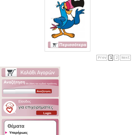
Prev
1
2
Next
Θέματα
Υπερήρωες