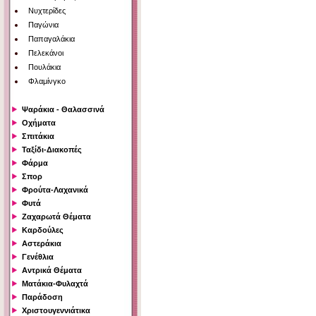
Νυχτερίδες
Παγώνια
Παπαγαλάκια
Πελεκάνοι
Πουλάκια
Φλαμίνγκο
Ψαράκια - Θαλασσινά
Οχήματα
Σπιτάκια
Ταξίδι-Διακοπές
Φάρμα
Σπορ
Φρούτα-Λαχανικά
Φυτά
Ζαχαρωτά Θέματα
Καρδούλες
Αστεράκια
Γενέθλια
Αντρικά Θέματα
Ματάκια-Φυλαχτά
Παράδοση
Χριστουγεννιάτικα