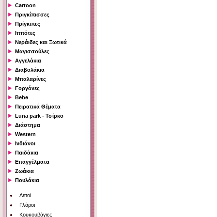
Cartoon
Πριγκίπισσες
Πρίγκιπες
Ιππότες
Νεράιδες και Ξωτικά
Μαγισσούλες
Αγγελάκια
Διαβολάκια
Μπαλαρίνες
Γοργόνες
Bebe
Πειρατικά Θέματα
Luna park - Τσίρκο
Διάστημα
Western
Ινδιάνοι
Παιδάκια
Επαγγέλματα
Ζωάκια
Πουλάκια
Αετοί
Γλάροι
Κουκουβάγιες