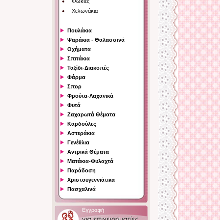
Φώκιες
Χελωνάκια
Πουλάκια
Ψαράκια - Θαλασσινά
Οχήματα
Σπιτάκια
Ταξίδι-Διακοπές
Φάρμα
Σπορ
Φρούτα-Λαχανικά
Φυτά
Ζαχαρωτά Θέματα
Καρδούλες
Αστεράκια
Γενέθλια
Αντρικά Θέματα
Ματάκια-Φυλαχτά
Παράδοση
Χριστουγεννιάτικα
Πασχαλινά