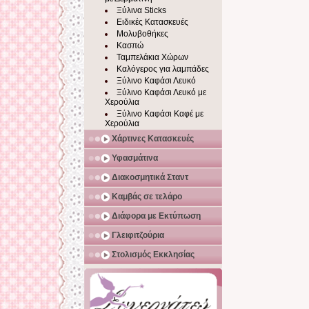
Ξύλινα Sticks
Ειδικές Κατασκευές
Μολυβοθήκες
Κασπώ
Ταμπελάκια Χώρων
Καλόγερος για λαμπάδες
Ξύλινο Καφάσι Λευκό
Ξύλινο Καφάσι Λευκό με
Χερούλια
Ξύλινο Καφάσι Καφέ με
Χερούλια
Χάρτινες Κατασκευές
Υφασμάτινα
Διακοσμητικά Σταντ
Καμβάς σε τελάρο
Διάφορα με Εκτύπωση
Γλειφιτζούρια
Στολισμός Εκκλησίας