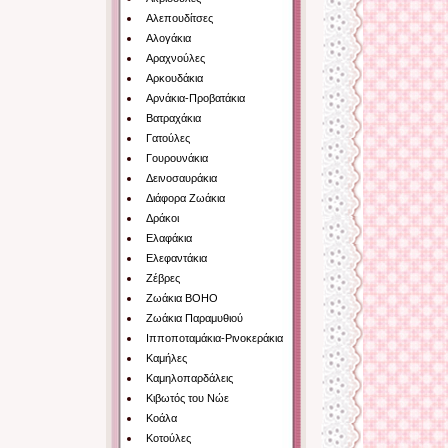
Αλεπουδίτσες
Αλογάκια
Αραχνούλες
Αρκουδάκια
Αρνάκια-Προβατάκια
Βατραχάκια
Γατούλες
Γουρουνάκια
Δεινοσαυράκια
Διάφορα Ζωάκια
Δράκοι
Ελαφάκια
Ελεφαντάκια
Ζέβρες
Ζωάκια BOHO
Ζωάκια Παραμυθιού
Ιπποποταμάκια-Ρινοκεράκια
Καμήλες
Καμηλοπαρδάλεις
Κιβωτός του Νώε
Κοάλα
Κοτούλες