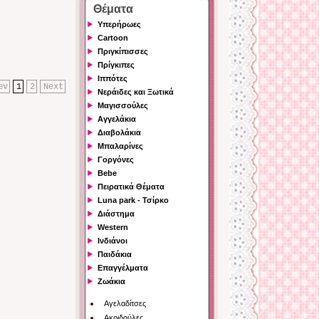
Θέματα
Υπερήρωες
Cartoon
Πριγκίπισσες
Πρίγκιπες
Ιππότες
ev
1
2
Next
Νεράιδες και Ξωτικά
Μαγισσούλες
Αγγελάκια
Διαβολάκια
Μπαλαρίνες
Γοργόνες
Bebe
Πειρατικά Θέματα
Luna park - Τσίρκο
Διάστημα
Western
Ινδιάνοι
Παιδάκια
Επαγγέλματα
Ζωάκια
Αγελαδίτσες
Ακριδούλες