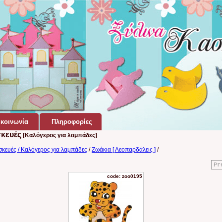
κοινωνία
Πληροφορίες
σκευές
[Καλόγερος για λαμπάδες]
σκευές / Καλόγερος για λαμπάδες
/
Ζωάκια [ Λεοπαρδάλεις ]
/
Pr
code: zoo0195