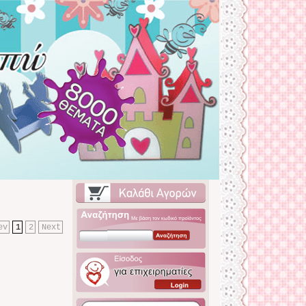
ev
1
2
Next