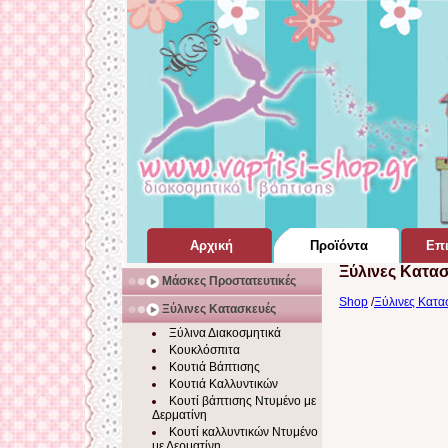
Αρχική
Προϊόντα
Επι
Ξύλινες Κατα
Σελίδα Home Page
για Βάπτιση
Μάσκες Προστατευτικές
Shop
/
Ξύλινες Κατα
Ξύλινες Κατασκευές
Ξύλινα Διακοσμητικά
Κουκλόσπιτα
Κουτιά Βάπτισης
Κουτιά Καλλυντικών
Κουτί βάπτισης Ντυμένο με
Δερματίνη
Κουτί καλλυντικών Ντυμένο
με Δερματίνη