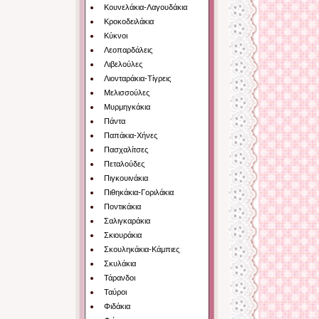
Κουνελάκια-Λαγουδάκια
Κροκοδειλάκια
Κύκνοι
Λεοπαρδάλεις
Λιβελούλες
Λιονταράκια-Τίγρεις
Μελισσούλες
Μυρμηγκάκια
Πάντα
Παπάκια-Χήνες
Πασχαλίτσες
Πεταλούδες
Πιγκουινάκια
Πιθηκάκια-Γοριλάκια
Ποντικάκια
Σαλιγκαράκια
Σκιουράκια
Σκουληκάκια-Κάμπιες
Σκυλάκια
Τάρανδοι
Ταύροι
Φιδάκια