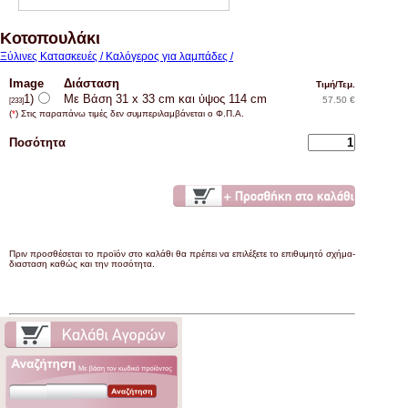
Κοτοπουλάκι
Ξύλινες Κατασκευές / Καλόγερος για λαμπάδες /
Image
Διάσταση
Τιμή/Τεμ.
1)
Με Βάση 31 x 33 cm και ύψος 114 cm
57.50 €
[233]
(
*
) Στις παραπάνω τιμές δεν συμπεριλαμβάνεται ο Φ.Π.Α.
Ποσότητα
Πριν προσθέσεται το προϊόν στο καλάθι θα πρέπει να επιλέξετε το επιθυμητό σχήμα-
διασταση καθώς και την ποσότητα.