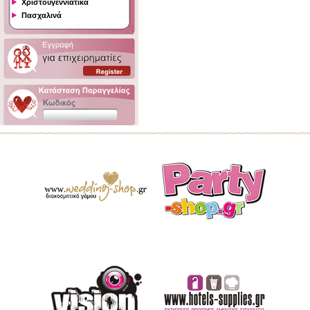
Χριστουγεννιάτικα
Πασχαλινά