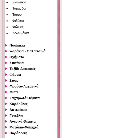
Σκυλάκια
Τάρανδοι
Ταύροι
Φιδάκια
Φώκιες
Χελωνάκια
Πουλάκια
Ψαράκια - Θαλασσινά
Οχήματα
Σπιτάκια
Ταξίδι-Διακοπές
Φάρμα
Σπορ
Φρούτα-Λαχανικά
Φυτά
Ζαχαρωτά Θέματα
Καρδούλες
Αστεράκια
Γενέθλια
Αντρικά Θέματα
Ματάκια-Φυλαχτά
Παράδοση