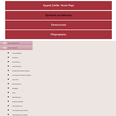
Αρχική Σελίδα Home Page
Προϊόντα για Βάπτιση
Επικοινωνία
Πληροφορίες
Μάσκες Προστατευτικές
Ξύλινες Κατασκευές
Ξύλινα Διακοσμητικά
Κουκλόσπιτα
Κουτιά Βάπτισης
Κουτιά Καλλυντικών
Κουτί βάπτισης Ντυμένο με Δερματίνη
Κουτί καλλυντικών Ντυμένο με Δερματίνη
Ξύλινα Sticks
Ειδικές Κατασκευές
Μολυβοθήκες
Κασπώ
Ταμπελάκια Χώρων
Καλόγερος για λαμπάδες
Ξύλινο Καφάσι Λευκό
Ξύλινο Καφάσι Λευκό με Χερούλια
Ξύλινο Καφάσι Καφέ με Χερούλια