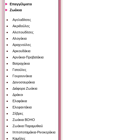
Επαγγέλματα
Ζωάκια
Αγελαδίτσες
Ακριδούλες
Αλεπουδίτσες
Αλογάκια
Αραχνούλες
Αρκουδάκια
Αρνάκια-Προβατάκια
Βατραχάκια
Γατούλες
Γουρουνάκια
Δεινοσαυράκια
Διάφορα Ζωάκια
Δράκοι
Ελαφάκια
Ελεφαντάκια
Ζέβρες
Ζωάκια BOHO
Ζωάκια Παραμυθιού
Ιπποποταμάκια-Ρινοκεράκια
Καμήλες