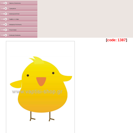
Χάρτινες Κατασκευές
Υφασμάτινα
Διακοσμητικά Σταντ
Καμβάς σε τελάρο
Διάφορα με Εκτύπωση
Γλειφιτζούρια
Στολισμός Εκκλησίας
[
code: 1387
]