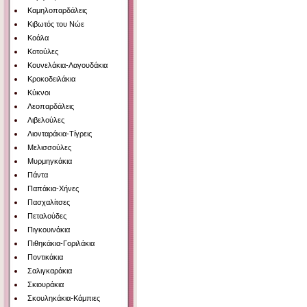
Καμηλοπαρδάλεις
Κιβωτός του Νώε
Κοάλα
Κοτούλες
Κουνελάκια-Λαγουδάκια
Κροκοδειλάκια
Κύκνοι
Λεοπαρδάλεις
Λιβελούλες
Λιονταράκια-Τίγρεις
Μελισσούλες
Μυρμηγκάκια
Πάντα
Παπάκια-Χήνες
Πασχαλίτσες
Πεταλούδες
Πιγκουινάκια
Πιθηκάκια-Γοριλάκια
Ποντικάκια
Σαλιγκαράκια
Σκιουράκια
Σκουληκάκια-Κάμπιες