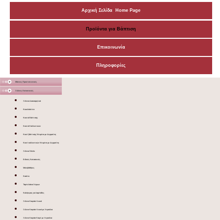
Αρχική Σελίδα Home Page
Προϊόντα για Βάπτιση
Επικοινωνία
Πληροφορίες
Μάσκες Προστατευτικές
Ξύλινες Κατασκευές
Ξύλινα Διακοσμητικά
Κουκλόσπιτα
Κουτιά Βάπτισης
Κουτιά Καλλυντικών
Κουτί βάπτισης Ντυμένο με Δερματίνη
Κουτί καλλυντικών Ντυμένο με Δερματίνη
Ξύλινα Sticks
Ειδικές Κατασκευές
Μολυβοθήκες
Κασπώ
Ταμπελάκια Χώρων
Καλόγερος για λαμπάδες
Ξύλινο Καφάσι Λευκό
Ξύλινο Καφάσι Λευκό με Χερούλια
Ξύλινο Καφάσι Καφέ με Χερούλια