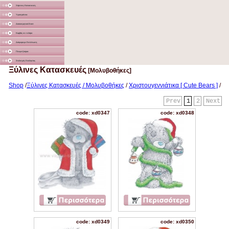
Χάρτινες Κατασκευές
Υφασμάτινα
Διακοσμητικά Σταντ
Καμβάς σε τελάρο
Διάφορα με Εκτύπωση
Γλειφιτζούρια
Στολισμός Εκκλησίας
Ξύλινες Κατασκευές
[Μολυβοθήκες]
Shop
/
Ξύλινες Κατασκευές / Μολυβοθήκες
/
Χριστουγεννιάτικα [ Cute Bears ]
/
Prev
1
2
Next
code: xd0347
code: xd0348
code: xd0349
code: xd0350