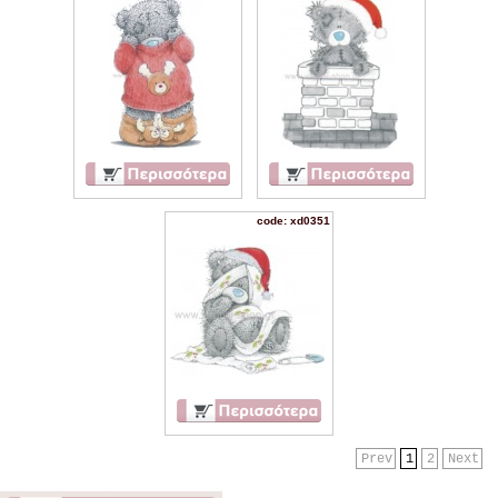
code: xd0351
Prev
1
2
Next