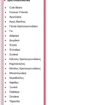
Χριστουγεννιάτικα
Cute Bears
Forever Friends
Αγγελάκια
Άγιος Βασίλης
Γάντια Χριστουγεννιάτικα
Γκι
Διάφορα
Δωράκια
Έλατα
Έλκηθρα
Ζωάκια
Κάλτσες Χριστουγεννιάτικες
Καμπανούλες
Μπάλες Χριστουγεννιάτικες
Μπαστουνάκια
Νεραϊδούλες
Νιφάδες
Ξωτικά
Παιδάκια
Σπιτάκια
Τάρανδοι