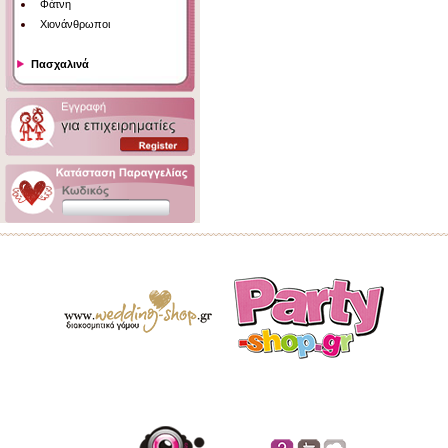
Φάτνη
Χιονάνθρωποι
Πασχαλινά