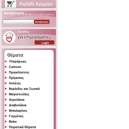
Θέματα
Υπερήρωες
Cartoon
Πριγκίπισσες
Πρίγκιπες
Ιππότες
Νεράιδες και Ξωτικά
Μαγισσούλες
Αγγελάκια
Διαβολάκια
Μπαλαρίνες
Γοργόνες
Bebe
Πειρατικά Θέματα