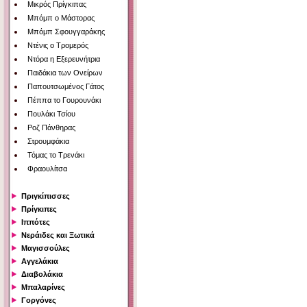
Μικρός Πρίγκιπας
Μπόμπ ο Μάστορας
Μπόμπ Σφουγγαράκης
Ντένις ο Τρομερός
Ντόρα η Εξερευνήτρια
Παιδάκια των Ονείρων
Παπουτσωμένος Γάτος
Πέππα το Γουρουνάκι
Πουλάκι Τσίου
Ροζ Πάνθηρας
Στρουμφάκια
Τόμας το Τρενάκι
Φραουλίτσα
Πριγκίπισσες
Πρίγκιπες
Ιππότες
Νεράιδες και Ξωτικά
Μαγισσούλες
Αγγελάκια
Διαβολάκια
Μπαλαρίνες
Γοργόνες