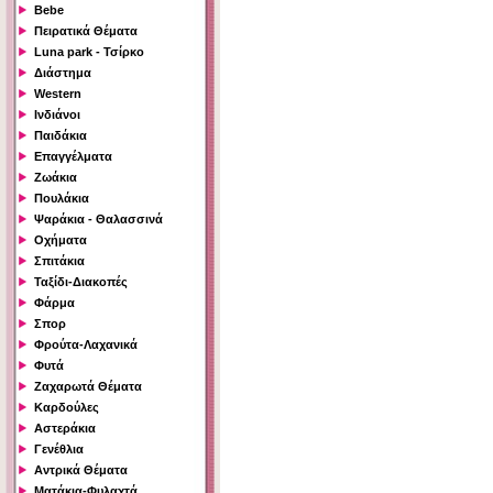
Bebe
Πειρατικά Θέματα
Luna park - Τσίρκο
Διάστημα
Western
Ινδιάνοι
Παιδάκια
Επαγγέλματα
Ζωάκια
Πουλάκια
Ψαράκια - Θαλασσινά
Οχήματα
Σπιτάκια
Ταξίδι-Διακοπές
Φάρμα
Σπορ
Φρούτα-Λαχανικά
Φυτά
Ζαχαρωτά Θέματα
Καρδούλες
Αστεράκια
Γενέθλια
Αντρικά Θέματα
Ματάκια-Φυλαχτά