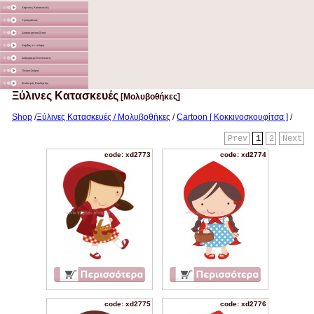
Χάρτινες Κατασκευές
Υφασμάτινα
Διακοσμητικά Σταντ
Καμβάς σε τελάρο
Διάφορα με Εκτύπωση
Γλειφιτζούρια
Στολισμός Εκκλησίας
Ξύλινες Κατασκευές
[Μολυβοθήκες]
Shop
/
Ξύλινες Κατασκευές / Μολυβοθήκες
/
Cartoon [ Κοκκινοσκουφίτσα ]
/
Prev
1
2
Next
code: xd2773
code: xd2774
code: xd2775
code: xd2776