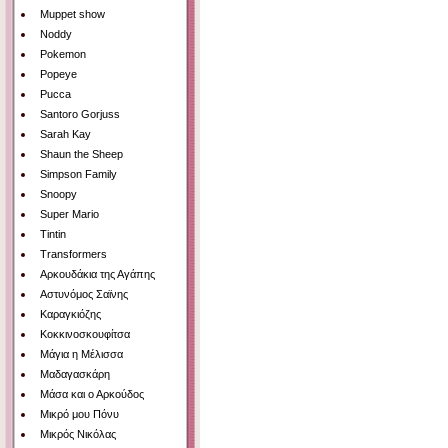
Muppet show
Noddy
Pokemon
Popeye
Pucca
Santoro Gorjuss
Sarah Kay
Shaun the Sheep
Simpson Family
Snoopy
Super Mario
Tintin
Transformers
Αρκουδάκια της Αγάπης
Αστυνόμος Σαϊνης
Καραγκιόζης
Κοκκινοσκουφίτσα
Μάγια η Μέλισσα
Μαδαγασκάρη
Μάσα και ο Αρκούδος
Μικρό μου Πόνυ
Μικρός Νικόλας