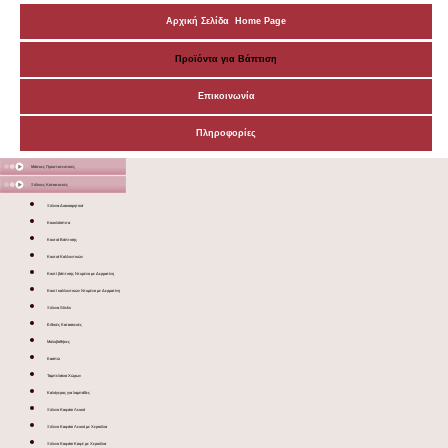
Αρχική Σελίδα Home Page
Προϊόντα για Βάπτιση
Επικοινωνία
Πληροφορίες
Μάσκες Προστατευτικές
Ξύλινες Κατασκευές
Ξύλινα Διακοσμητικά
Κουκλόσπιτα
Κουτιά Βάπτισης
Κουτιά Καλλυντικών
Κουτί βάπτισης Ντυμένο με Δερματίνη
Κουτί καλλυντικών Ντυμένο με Δερματίνη
Ξύλινα Sticks
Ειδικές Κατασκευές
Μολυβοθήκες
Κασπώ
Ταμπελάκια Χώρων
Καλόγερος για λαμπάδες
Ξύλινο Καφάσι Λευκό
Ξύλινο Καφάσι Λευκό με Χερούλια
Ξύλινο Καφάσι Καφέ με Χερούλια