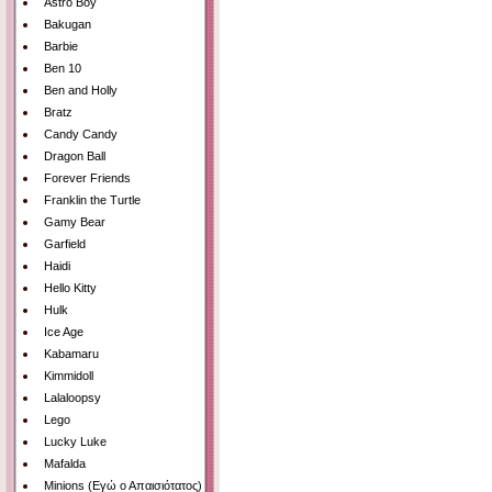
Astro Boy
Bakugan
Barbie
Ben 10
Ben and Holly
Bratz
Candy Candy
Dragon Ball
Forever Friends
Franklin the Turtle
Gamy Bear
Garfield
Haidi
Hello Kitty
Hulk
Ice Age
Kabamaru
Kimmidoll
Lalaloopsy
Lego
Lucky Luke
Mafalda
Minions (Εγώ ο Απαισιότατος)