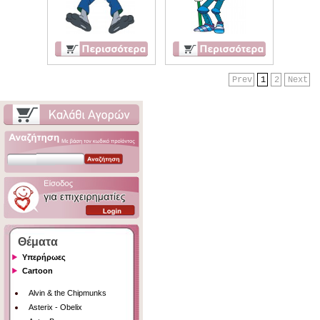
Prev
1
2
Next
Θέματα
Υπερήρωες
Cartoon
Alvin & the Chipmunks
Asterix - Obelix