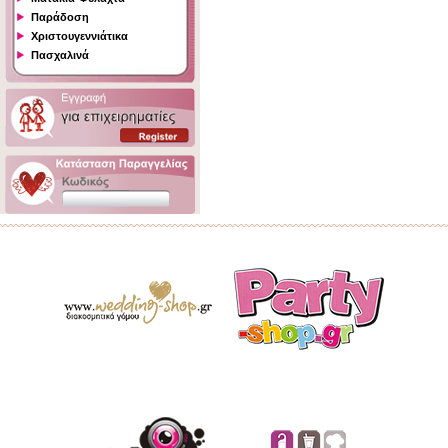
Παράδοση
Χριστουγεννιάτικα
Πασχαλινά