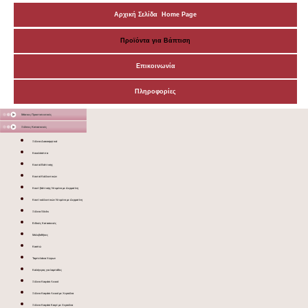
Αρχική Σελίδα Home Page
Προϊόντα για Βάπτιση
Επικοινωνία
Πληροφορίες
Μάσκες Προστατευτικές
Ξύλινες Κατασκευές
Ξύλινα Διακοσμητικά
Κουκλόσπιτα
Κουτιά Βάπτισης
Κουτιά Καλλυντικών
Κουτί βάπτισης Ντυμένο με Δερματίνη
Κουτί καλλυντικών Ντυμένο με Δερματίνη
Ξύλινα Sticks
Ειδικές Κατασκευές
Μολυβοθήκες
Κασπώ
Ταμπελάκια Χώρων
Καλόγερος για λαμπάδες
Ξύλινο Καφάσι Λευκό
Ξύλινο Καφάσι Λευκό με Χερούλια
Ξύλινο Καφάσι Καφέ με Χερούλια