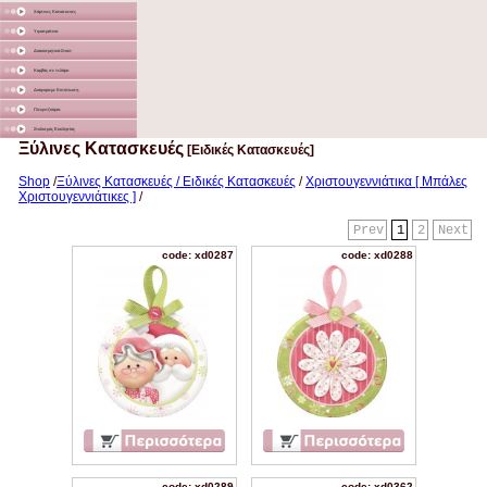
Χάρτινες Κατασκευές
Υφασμάτινα
Διακοσμητικά Σταντ
Καμβάς σε τελάρο
Διάφορα με Εκτύπωση
Γλειφιτζούρια
Στολισμός Εκκλησίας
Ξύλινες Κατασκευές
[Ειδικές Κατασκευές]
Shop
/
Ξύλινες Κατασκευές / Ειδικές Κατασκευές
/
Χριστουγεννιάτικα [ Μπάλες
Χριστουγεννιάτικες ]
/
Prev
1
2
Next
code: xd0287
code: xd0288
code: xd0289
code: xd0362