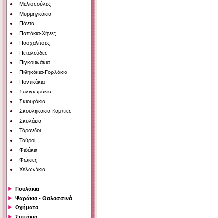
Μελισσούλες
Μυρμηγκάκια
Πάντα
Παπάκια-Χήνες
Πασχαλίτσες
Πεταλούδες
Πιγκουινάκια
Πιθηκάκια-Γοριλάκια
Ποντικάκια
Σαλιγκαράκια
Σκιουράκια
Σκουληκάκια-Κάμπιες
Σκυλάκια
Τάρανδοι
Ταύροι
Φιδάκια
Φώκιες
Χελωνάκια
Πουλάκια
Ψαράκια - Θαλασσινά
Οχήματα
Σπιτάκια