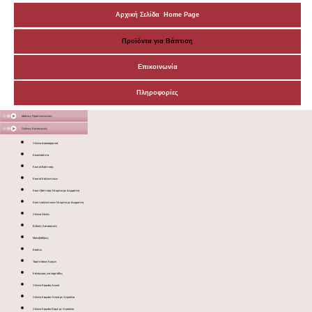
Αρχική Σελίδα Home Page
Προϊόντα για Βάπτιση
Επικοινωνία
Πληροφορίες
Μάσκες Προστατευτικές
Ξύλινες Κατασκευές
Ξύλινα Διακοσμητικά
Κουκλόσπιτα
Κουτιά Βάπτισης
Κουτιά Καλλυντικών
Κουτί βάπτισης Ντυμένο με Δερματίνη
Κουτί καλλυντικών Ντυμένο με Δερματίνη
Ξύλινα Sticks
Ειδικές Κατασκευές
Μολυβοθήκες
Κασπώ
Ταμπελάκια Χώρων
Καλόγερος για λαμπάδες
Ξύλινο Καφάσι Λευκό
Ξύλινο Καφάσι Λευκό με Χερούλια
Ξύλινο Καφάσι Καφέ με Χερούλια