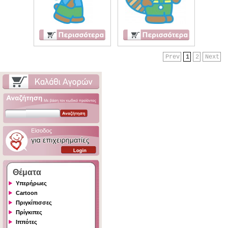
Prev
1
2
Next
Θέματα
Υπερήρωες
Cartoon
Πριγκίπισσες
Πρίγκιπες
Ιππότες