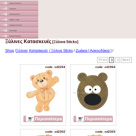
Χάρτινες Κατασκευές
Υφασμάτινα
Διακοσμητικά Σταντ
Καμβάς σε τελάρο
Διάφορα με Εκτύπωση
Γλειφιτζούρια
Στολισμός Εκκλησίας
Ξύλινες Κατασκευές
[Ξύλινα Sticks]
Shop
/
Ξύλινες Κατασκευές / Ξύλινα Sticks
/
Ζωάκια [ Αρκουδάκια ]
/
Prev
1
2
Next
code: xd2204
code: xd1964
code: xd2302
code: xd2303