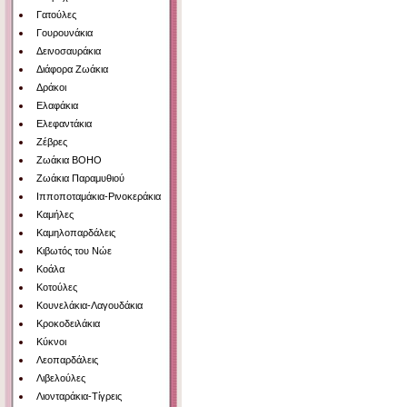
Γατούλες
Γουρουνάκια
Δεινοσαυράκια
Διάφορα Ζωάκια
Δράκοι
Ελαφάκια
Ελεφαντάκια
Ζέβρες
Ζωάκια BOHO
Ζωάκια Παραμυθιού
Ιπποποταμάκια-Ρινοκεράκια
Καμήλες
Καμηλοπαρδάλεις
Κιβωτός του Νώε
Κοάλα
Κοτούλες
Κουνελάκια-Λαγουδάκια
Κροκοδειλάκια
Κύκνοι
Λεοπαρδάλεις
Λιβελούλες
Λιονταράκια-Τίγρεις