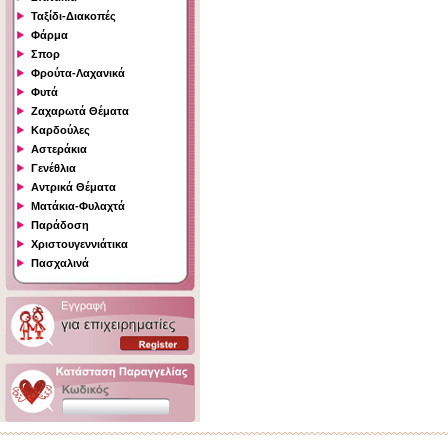
Ταξίδι-Διακοπές
Φάρμα
Σπορ
Φρούτα-Λαχανικά
Φυτά
Ζαχαρωτά Θέματα
Καρδούλες
Αστεράκια
Γενέθλια
Αντρικά Θέματα
Ματάκια-Φυλαχτά
Παράδοση
Χριστουγεννιάτικα
Πασχαλινά