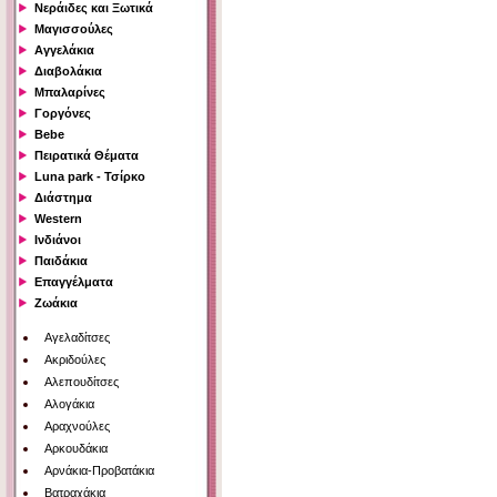
Νεράιδες και Ξωτικά
Μαγισσούλες
Αγγελάκια
Διαβολάκια
Μπαλαρίνες
Γοργόνες
Bebe
Πειρατικά Θέματα
Luna park - Τσίρκο
Διάστημα
Western
Ινδιάνοι
Παιδάκια
Επαγγέλματα
Ζωάκια
Αγελαδίτσες
Ακριδούλες
Αλεπουδίτσες
Αλογάκια
Αραχνούλες
Αρκουδάκια
Αρνάκια-Προβατάκια
Βατραχάκια