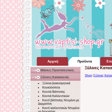
Αρχική
Προϊόντα
Επι
Ξύλινες Κατα
Σελίδα Home Page
για Βάπτιση
Μάσκες Προστατευτικές
Shop
/
Ξύλινες Κατασ
Ξύλινες Κατασκευές
Ξύλινα Διακοσμητικά
Κουκλόσπιτα
Κουτιά Βάπτισης
Κουτιά Καλλυντικών
Κουτί βάπτισης Ντυμένο με
Δερματίνη
Κουτί καλλυντικών Ντυμένο
με Δερματίνη