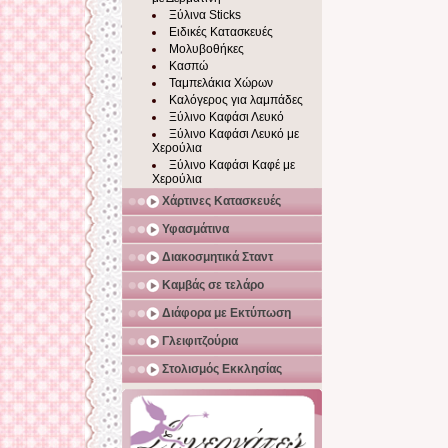
Ξύλινα Sticks
Ειδικές Κατασκευές
Μολυβοθήκες
Κασπώ
Ταμπελάκια Χώρων
Καλόγερος για λαμπάδες
Ξύλινο Καφάσι Λευκό
Ξύλινο Καφάσι Λευκό με
Χερούλια
Ξύλινο Καφάσι Καφέ με
Χερούλια
Χάρτινες Κατασκευές
Υφασμάτινα
Διακοσμητικά Σταντ
Καμβάς σε τελάρο
Διάφορα με Εκτύπωση
Γλειφιτζούρια
Στολισμός Εκκλησίας