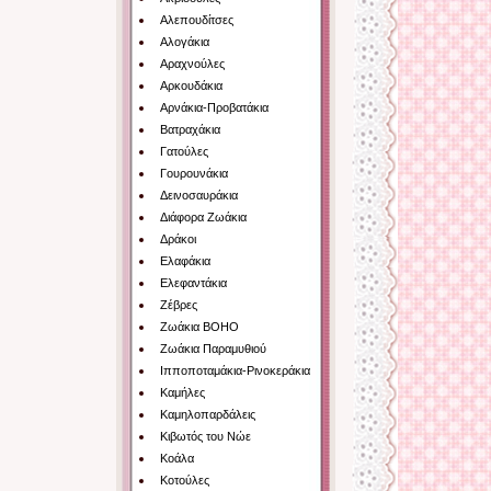
Αλεπουδίτσες
Αλογάκια
Αραχνούλες
Αρκουδάκια
Αρνάκια-Προβατάκια
Βατραχάκια
Γατούλες
Γουρουνάκια
Δεινοσαυράκια
Διάφορα Ζωάκια
Δράκοι
Ελαφάκια
Ελεφαντάκια
Ζέβρες
Ζωάκια BOHO
Ζωάκια Παραμυθιού
Ιπποποταμάκια-Ρινοκεράκια
Καμήλες
Καμηλοπαρδάλεις
Κιβωτός του Νώε
Κοάλα
Κοτούλες