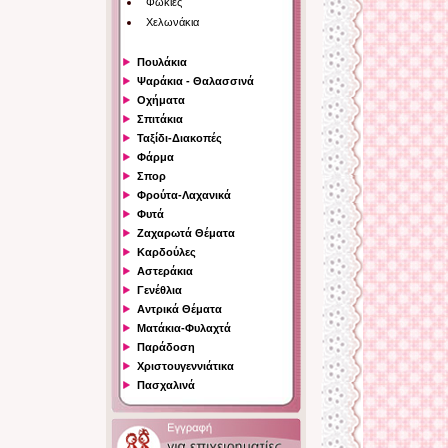
Φώκιες
Χελωνάκια
Πουλάκια
Ψαράκια - Θαλασσινά
Οχήματα
Σπιτάκια
Ταξίδι-Διακοπές
Φάρμα
Σπορ
Φρούτα-Λαχανικά
Φυτά
Ζαχαρωτά Θέματα
Καρδούλες
Αστεράκια
Γενέθλια
Αντρικά Θέματα
Ματάκια-Φυλαχτά
Παράδοση
Χριστουγεννιάτικα
Πασχαλινά