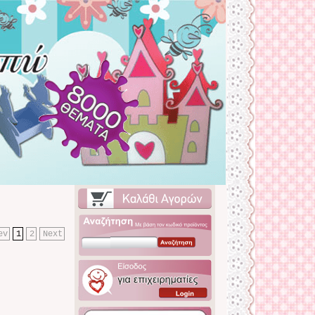
ev
1
2
Next