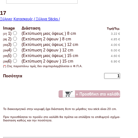
17
Ξύλινες Κατασκευές / Ξύλινα Sticks /
Image
Διάσταση
Τιμή/Τεμ.
1)
(Εκτύπωση μιας όψεως ) 8 cm
3.22 €
[37]
2)
(Εκτύπωση 2 όψεων ) 8 cm
4.85 €
[38]
3)
(Εκτύπωση μιας όψεως ) 12 cm
4.00 €
[293]
4)
(Εκτύπωση 2 όψεων ) 12 cm
6.00 €
[294]
5)
(Εκτύπωση μιας όψεως ) 15 cm
4.60 €
[295]
6)
(Εκτύπωση 2 όψεων ) 15 cm
6.90 €
[296]
(
*
) Στις παραπάνω τιμές δεν συμπεριλαμβάνεται ο Φ.Π.Α.
Ποσότητα
Το διακοσμητικό στην κορυφή έχει διάσταση 8cm το μέγεθος του stick είναι 20 cm.
Πριν προσθέσεται το προϊόν στο καλάθι θα πρέπει να επιλέξετε το επιθυμητό σχήμα-
διασταση καθώς και την ποσότητα.