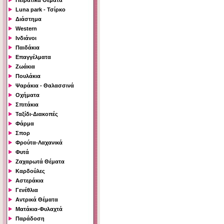
Πειρατικά Θέματα
Luna park - Τσίρκο
Διάστημα
Western
Ινδιάνοι
Παιδάκια
Επαγγέλματα
Ζωάκια
Πουλάκια
Ψαράκια - Θαλασσινά
Οχήματα
Σπιτάκια
Ταξίδι-Διακοπές
Φάρμα
Σπορ
Φρούτα-Λαχανικά
Φυτά
Ζαχαρωτά Θέματα
Καρδούλες
Αστεράκια
Γενέθλια
Αντρικά Θέματα
Ματάκια-Φυλαχτά
Παράδοση