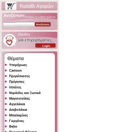
Θέματα
Υπερήρωες
Cartoon
Πριγκίπισσες
Πρίγκιπες
Ιππότες
Νεράιδες και Ξωτικά
Μαγισσούλες
Αγγελάκια
Διαβολάκια
Μπαλαρίνες
Γοργόνες
Bebe