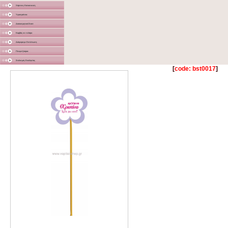
Χάρτινες Κατασκευές
Υφασμάτινα
Διακοσμητικά Σταντ
Καμβάς σε τελάρο
Διάφορα με Εκτύπωση
Γλειφιτζούρια
Στολισμός Εκκλησίας
[
code: bst0017
]