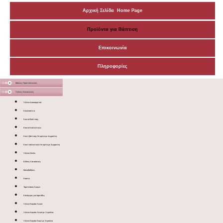
Αρχική Σελίδα Home Page
Προϊόντα για Βάπτιση
Επικοινωνία
Πληροφορίες
Μάσκες Προστατευτικές
Ξύλινες Κατασκευές
Ξύλινα Διακοσμητικά
Κουκλόσπιτα
Κουτιά Βάπτισης
Κουτιά Καλλυντικών
Κουτί βάπτισης Ντυμένο με Δερματίνη
Κουτί καλλυντικών Ντυμένο με Δερματίνη
Ξύλινα Sticks
Ειδικές Κατασκευές
Μολυβοθήκες
Κασπώ
Ταμπελάκια Χώρων
Καλόγερος για λαμπάδες
Ξύλινο Καφάσι Λευκό
Ξύλινο Καφάσι Λευκό με Χερούλια
Ξύλινο Καφάσι Καφέ με Χερούλια