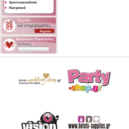
Χριστουγεννιάτικα
Πασχαλινά