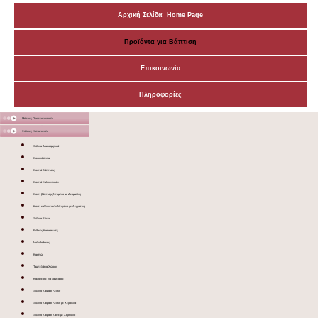
Αρχική Σελίδα Home Page
Προϊόντα για Βάπτιση
Επικοινωνία
Πληροφορίες
Μάσκες Προστατευτικές
Ξύλινες Κατασκευές
Ξύλινα Διακοσμητικά
Κουκλόσπιτα
Κουτιά Βάπτισης
Κουτιά Καλλυντικών
Κουτί βάπτισης Ντυμένο με Δερματίνη
Κουτί καλλυντικών Ντυμένο με Δερματίνη
Ξύλινα Sticks
Ειδικές Κατασκευές
Μολυβοθήκες
Κασπώ
Ταμπελάκια Χώρων
Καλόγερος για λαμπάδες
Ξύλινο Καφάσι Λευκό
Ξύλινο Καφάσι Λευκό με Χερούλια
Ξύλινο Καφάσι Καφέ με Χερούλια