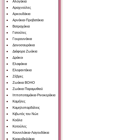
Αλογάκια
Αραχνούλες
Αρκουδάκια
Αρνάκια-Προβατάκια
Βατραχάκια
Γατούλες
Γουρουνάκια
Δεινοσαυράκια
Διάφορα Ζωάκια
Δράκοι
Ελαφάκια
Ελεφαντάκια
Ζέβρες
Ζωάκια BOHO
Ζωάκια Παραμυθιού
Ιπποποταμάκια-Ρινοκεράκια
Καμήλες
Καμηλοπαρδάλεις
Κιβωτός του Νώε
Κοάλα
Κοτούλες
Κουνελάκια-Λαγουδάκια
Κροκοδειλάκια