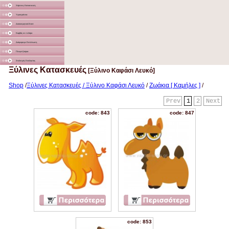
Χάρτινες Κατασκευές
Υφασμάτινα
Διακοσμητικά Σταντ
Καμβάς σε τελάρο
Διάφορα με Εκτύπωση
Γλειφιτζούρια
Στολισμός Εκκλησίας
Ξύλινες Κατασκευές
[Ξύλινο Καφάσι Λευκό]
Shop
/
Ξύλινες Κατασκευές / Ξύλινο Καφάσι Λευκό
/
Ζωάκια [ Καμήλες ]
/
Prev
1
2
Next
code: 843
code: 847
code: 853