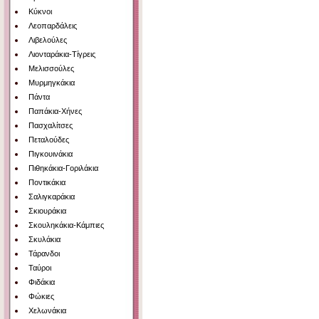
Κύκνοι
Λεοπαρδάλεις
Λιβελούλες
Λιονταράκια-Τίγρεις
Μελισσούλες
Μυρμηγκάκια
Πάντα
Παπάκια-Χήνες
Πασχαλίτσες
Πεταλούδες
Πιγκουινάκια
Πιθηκάκια-Γοριλάκια
Ποντικάκια
Σαλιγκαράκια
Σκιουράκια
Σκουληκάκια-Κάμπιες
Σκυλάκια
Τάρανδοι
Ταύροι
Φιδάκια
Φώκιες
Χελωνάκια