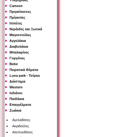
Υπερήρωες
Cartoon
Πριγκίπισσες
Πρίγκιπες
Ιππότες
Νεράιδες και Ξωτικά
Μαγισσούλες
Αγγελάκια
Διαβολάκια
Μπαλαρίνες
Γοργόνες
Bebe
Πειρατικά Θέματα
Luna park - Τσίρκο
Διάστημα
Western
Ινδιάνοι
Παιδάκια
Επαγγέλματα
Ζωάκια
Αγελαδίτσες
Ακριδούλες
Αλεπουδίτσες