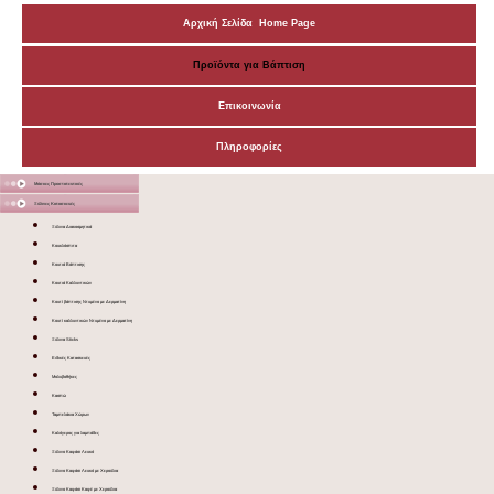
Αρχική Σελίδα Home Page
Προϊόντα για Βάπτιση
Επικοινωνία
Πληροφορίες
Μάσκες Προστατευτικές
Ξύλινες Κατασκευές
Ξύλινα Διακοσμητικά
Κουκλόσπιτα
Κουτιά Βάπτισης
Κουτιά Καλλυντικών
Κουτί βάπτισης Ντυμένο με Δερματίνη
Κουτί καλλυντικών Ντυμένο με Δερματίνη
Ξύλινα Sticks
Ειδικές Κατασκευές
Μολυβοθήκες
Κασπώ
Ταμπελάκια Χώρων
Καλόγερος για λαμπάδες
Ξύλινο Καφάσι Λευκό
Ξύλινο Καφάσι Λευκό με Χερούλια
Ξύλινο Καφάσι Καφέ με Χερούλια