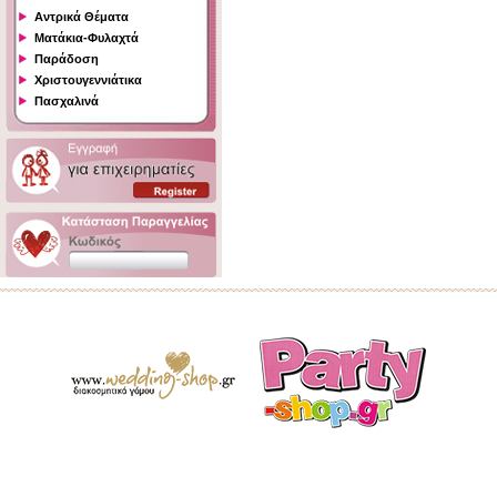
Αντρικά Θέματα
Ματάκια-Φυλαχτά
Παράδοση
Χριστουγεννιάτικα
Πασχαλινά