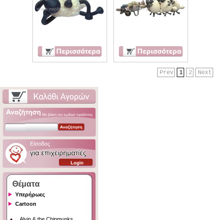
Prev
1
2
Next
Θέματα
Υπερήρωες
Cartoon
Alvin & the Chipmunks