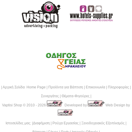
|
Αρχική Σελίδα Home Page
|
Προϊόντα για Βάπτιση
|
Επικοινωνία
|
Πληροφορίες
|
Συνεργάτες
|
Θέματα-Φιγούρες
|
Vaptisi Shop
© 2010 - 2026
Developed by
Web Design by
Ιστοσελίδες μας: |
Διαφήμιση
|
Ρούχα Εργασίας
|
Ξενοδοχειακός Εξοπλισμός
|