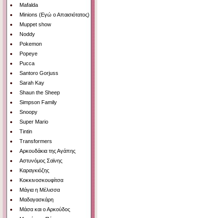
Mafalda
Minions (Εγώ ο Απαισιότατος)
Muppet show
Noddy
Pokemon
Popeye
Pucca
Santoro Gorjuss
Sarah Kay
Shaun the Sheep
Simpson Family
Snoopy
Super Mario
Tintin
Transformers
Αρκουδάκια της Αγάπης
Αστυνόμος Σαϊνης
Καραγκιόζης
Κοκκινοσκουφίτσα
Μάγια η Μέλισσα
Μαδαγασκάρη
Μάσα και ο Αρκούδος