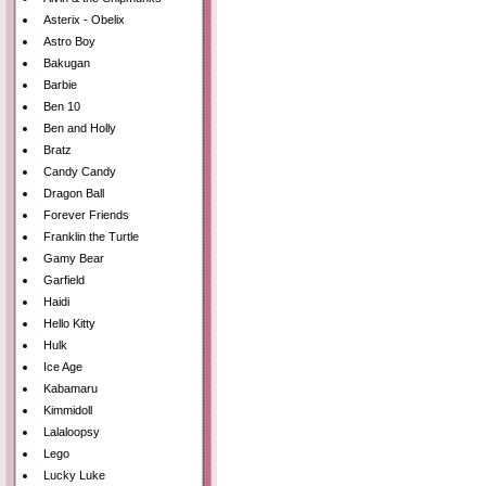
Asterix - Obelix
Astro Boy
Bakugan
Barbie
Ben 10
Ben and Holly
Bratz
Candy Candy
Dragon Ball
Forever Friends
Franklin the Turtle
Gamy Bear
Garfield
Haidi
Hello Kitty
Hulk
Ice Age
Kabamaru
Kimmidoll
Lalaloopsy
Lego
Lucky Luke