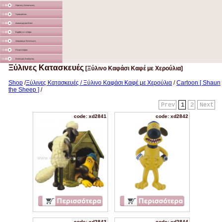
Χάρτινες Κατασκευές
Υφασμάτινα
Διακοσμητικά Σταντ
Καμβάς σε τελάρο
Διάφορα με Εκτύπωση
Γλειφιτζούρια
Στολισμός Εκκλησίας
Ξύλινες Κατασκευές
[Ξύλινο Καφάσι Καφέ με Χερούλια]
Shop
/
Ξύλινες Κατασκευές / Ξύλινο Καφάσι Καφέ με Χερούλια
/
Cartoon [ Shaun
the Sheep ]
/
Prev
1
2
Next
code: xd2841
code: xd2842
code: xd2843
code: xd2844