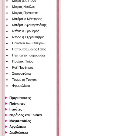
Μικρό μου Πόνυ
Μικρός Νικόλας
Μικρός Πρίγκιπας
Μπόμπ ο Μάστορας
Μπόμπ Σφουγγαράκης
Ντένις ο Τρομερός
Ντόρα η Εξερευνήτρια
Παιδάκια των Ονείρων
Παπουτσωμένος Γάτος
Πέππα το Γουρουνάκι
Πουλάκι Τσίου
Ροζ Πάνθηρας
Στρουμφάκια
Τόμας το Τρενάκι
Φραουλίτσα
Πριγκίπισσες
Πρίγκιπες
Ιππότες
Νεράιδες και Ξωτικά
Μαγισσούλες
Αγγελάκια
Διαβολάκια