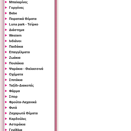
Μπαλαρίνες
Γοργόνες
Bebe
Πειρατικά Θέματα
Luna park - Τσίρκο
Διάστημα
Western
Ινδιάνοι
Παιδάκια
Επαγγέλματα
Ζωάκια
Πουλάκια
Ψαράκια - Θαλασσινά
Οχήματα
Σπιτάκια
Ταξίδι-Διακοπές
Φάρμα
Σπορ
Φρούτα-Λαχανικά
Φυτά
Ζαχαρωτά Θέματα
Καρδούλες
Αστεράκια
Γενέθλια