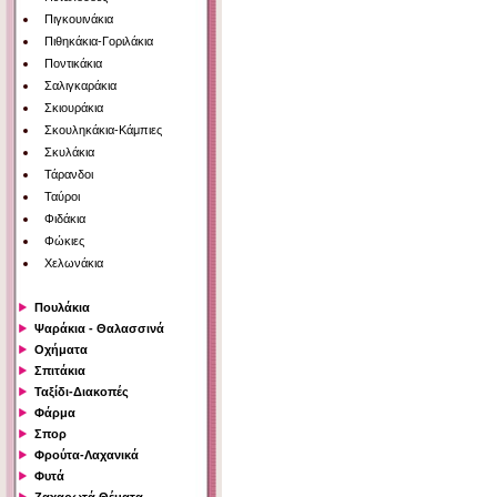
Πιγκουινάκια
Πιθηκάκια-Γοριλάκια
Ποντικάκια
Σαλιγκαράκια
Σκιουράκια
Σκουληκάκια-Κάμπιες
Σκυλάκια
Τάρανδοι
Ταύροι
Φιδάκια
Φώκιες
Χελωνάκια
Πουλάκια
Ψαράκια - Θαλασσινά
Οχήματα
Σπιτάκια
Ταξίδι-Διακοπές
Φάρμα
Σπορ
Φρούτα-Λαχανικά
Φυτά