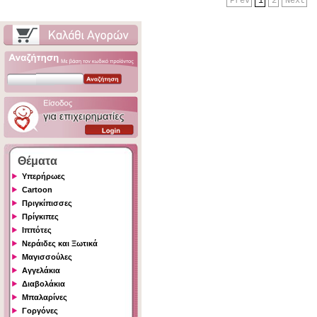
Prev
1
2
Next
Θέματα
Υπερήρωες
Cartoon
Πριγκίπισσες
Πρίγκιπες
Ιππότες
Νεράιδες και Ξωτικά
Μαγισσούλες
Αγγελάκια
Διαβολάκια
Μπαλαρίνες
Γοργόνες