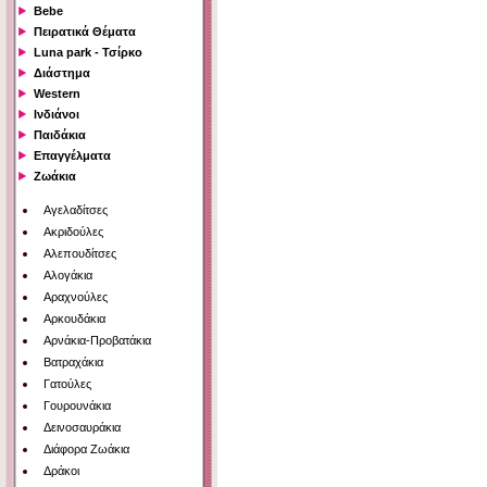
Bebe
Πειρατικά Θέματα
Luna park - Τσίρκο
Διάστημα
Western
Ινδιάνοι
Παιδάκια
Επαγγέλματα
Ζωάκια
Αγελαδίτσες
Ακριδούλες
Αλεπουδίτσες
Αλογάκια
Αραχνούλες
Αρκουδάκια
Αρνάκια-Προβατάκια
Βατραχάκια
Γατούλες
Γουρουνάκια
Δεινοσαυράκια
Διάφορα Ζωάκια
Δράκοι