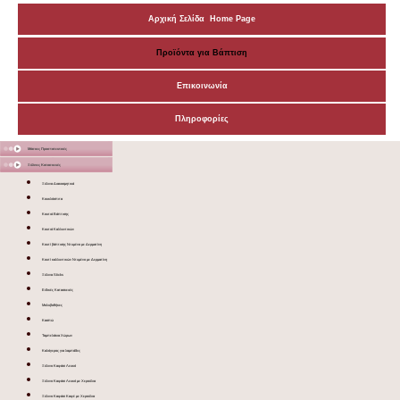
Αρχική Σελίδα Home Page
Προϊόντα για Βάπτιση
Επικοινωνία
Πληροφορίες
Μάσκες Προστατευτικές
Ξύλινες Κατασκευές
Ξύλινα Διακοσμητικά
Κουκλόσπιτα
Κουτιά Βάπτισης
Κουτιά Καλλυντικών
Κουτί βάπτισης Ντυμένο με Δερματίνη
Κουτί καλλυντικών Ντυμένο με Δερματίνη
Ξύλινα Sticks
Ειδικές Κατασκευές
Μολυβοθήκες
Κασπώ
Ταμπελάκια Χώρων
Καλόγερος για λαμπάδες
Ξύλινο Καφάσι Λευκό
Ξύλινο Καφάσι Λευκό με Χερούλια
Ξύλινο Καφάσι Καφέ με Χερούλια