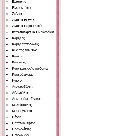
Ελαφάκια
Ελεφαντάκια
Ζέβρες
Ζωάκια BOHO
Ζωάκια Παραμυθιού
Ιπποποταμάκια-Ρινοκεράκια
Καμήλες
Καμηλοπαρδάλεις
Κιβωτός του Νώε
Κοάλα
Κοτούλες
Κουνελάκια-Λαγουδάκια
Κροκοδειλάκια
Κύκνοι
Λεοπαρδάλεις
Λιβελούλες
Λιονταράκια-Τίγρεις
Μελισσούλες
Μυρμηγκάκια
Πάντα
Παπάκια-Χήνες
Πασχαλίτσες
Πεταλούδες