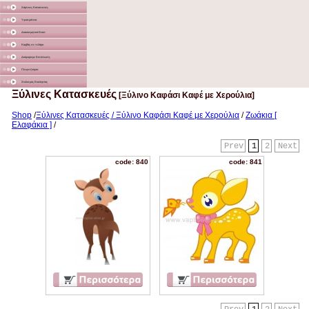
Χάρτινες Κατασκευές
Υφασμάτινα
Διακοσμητικά Σταντ
Καμβάς σε τελάρο
Διάφορα με Εκτύπωση
Γλειφιτζούρια
Στολισμός Εκκλησίας
Ξύλινες Κατασκευές
[Ξύλινο Καφάσι Καφέ με Χερούλια]
Shop
/
Ξύλινες Κατασκευές / Ξύλινο Καφάσι Καφέ με Χερούλια
/
Ζωάκια [
Ελαφάκια ]
/
Prev
1
2
Next
code: 840
code: 841