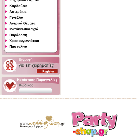
Ζαχαρωτά Θέματα
Καρδούλες
Αστεράκια
Γενέθλια
Αντρικά Θέματα
Ματάκια-Φυλαχτά
Παράδοση
Χριστουγεννιάτικα
Πασχαλινά