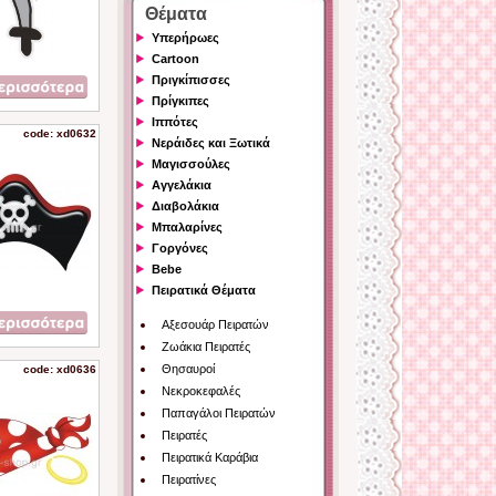
Θέματα
Υπερήρωες
Cartoon
Πριγκίπισσες
Πρίγκιπες
Ιππότες
code: xd0632
Νεράιδες και Ξωτικά
Μαγισσούλες
Αγγελάκια
Διαβολάκια
Μπαλαρίνες
Γοργόνες
Bebe
Πειρατικά Θέματα
Αξεσουάρ Πειρατών
Ζωάκια Πειρατές
Θησαυροί
code: xd0636
Νεκροκεφαλές
Παπαγάλοι Πειρατών
Πειρατές
Πειρατικά Καράβια
Πειρατίνες