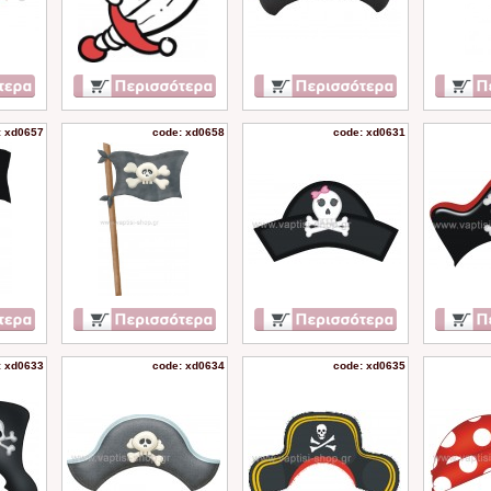
: xd0657
code: xd0658
code: xd0631
: xd0633
code: xd0634
code: xd0635