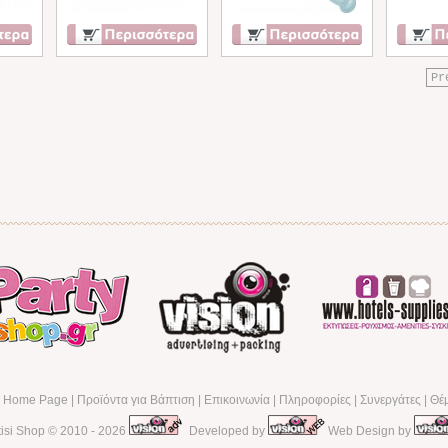
Pr
α Home Page
|
Προϊόντα για Βάπτιση
|
Επικοινωνία
|
Πληροφορίες
|
Συνεργάτες
|
Θέ
tisi Shop
© 2010 - 2026
Developed by
Web Design by