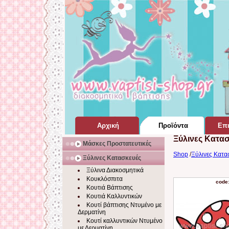
Αρχική
Προϊόντα
Επι
Ξύλινες Κατα
Σελίδα Home Page
για Βάπτιση
Μάσκες Προστατευτικές
Shop
/
Ξύλινες Κατα
Ξύλινες Κατασκευές
Ξύλινα Διακοσμητικά
Κουκλόσπιτα
code
Κουτιά Βάπτισης
Κουτιά Καλλυντικών
Κουτί βάπτισης Ντυμένο με
Δερματίνη
Κουτί καλλυντικών Ντυμένο
με Δερματίνη