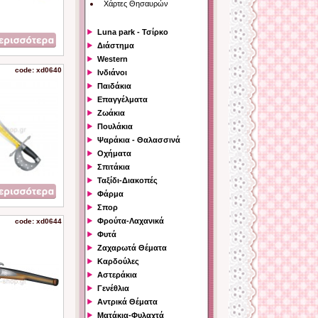
Χάρτες Θησαυρών
Luna park - Τσίρκο
Διάστημα
Western
code: xd0640
Ινδιάνοι
Παιδάκια
Επαγγέλματα
Ζωάκια
Πουλάκια
Ψαράκια - Θαλασσινά
Οχήματα
Σπιτάκια
Ταξίδι-Διακοπές
Φάρμα
Σπορ
Φρούτα-Λαχανικά
code: xd0644
Φυτά
Ζαχαρωτά Θέματα
Καρδούλες
Αστεράκια
Γενέθλια
Αντρικά Θέματα
Ματάκια-Φυλαχτά