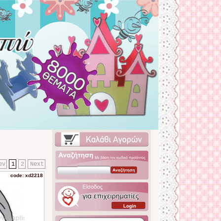
ev
1
2
Next
code: xd2218