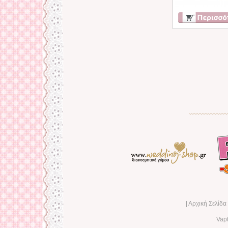
|
Αρχική Σελίδ
Vap