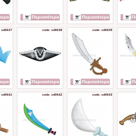
: xd0637
code: xd0638
code: xd0639
: xd0641
code: xd0642
code: xd0643