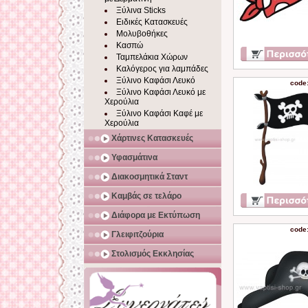
Ξύλινα Sticks
Ειδικές Κατασκευές
Μολυβοθήκες
Κασπώ
Ταμπελάκια Χώρων
Καλόγερος για λαμπάδες
Ξύλινο Καφάσι Λευκό
code
Ξύλινο Καφάσι Λευκό με
Χερούλια
Ξύλινο Καφάσι Καφέ με
Χερούλια
Χάρτινες Κατασκευές
Υφασμάτινα
Διακοσμητικά Σταντ
Καμβάς σε τελάρο
Διάφορα με Εκτύπωση
code
Γλειφιτζούρια
Στολισμός Εκκλησίας