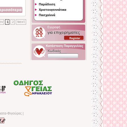
Παράδοση
Χριστουγεννιάτικα
Πασχαλινά
ev
1
2
Next
ματα-Φιγούρες
|