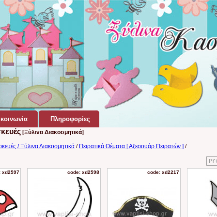
κοινωνία
Πληροφορίες
σκευές
[Ξύλινα Διακοσμητικά]
σκευές / Ξύλινα Διακοσμητικά
/
Πειρατικά Θέματα [ Αξεσουάρ Πειρατών ]
/
Pr
: xd2597
code: xd2598
code: xd2217