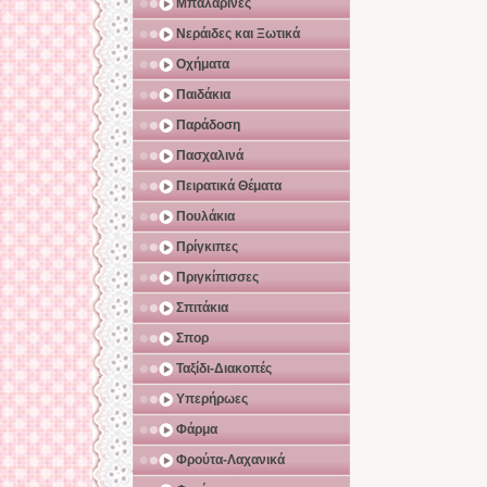
Μπαλαρίνες
Νεράιδες και Ξωτικά
Οχήματα
Παιδάκια
Παράδοση
Πασχαλινά
Πειρατικά Θέματα
Πουλάκια
Πρίγκιπες
Πριγκίπισσες
Σπιτάκια
Σπορ
Ταξίδι-Διακοπές
Υπερήρωες
Φάρμα
Φρούτα-Λαχανικά