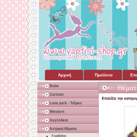
Αρχική
Προϊόντα
Επι
Σελίδα Home Page
για Βάπτιση
Bebe
Θέματ
Cartoon
Επιλέξτε την κατηγορ
Luna park - Τσίρκο
Western
Αγγελάκια
Αντρικά Θέματα
Γραβάτα