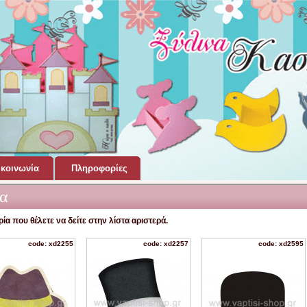
κοινωνία
Πληροφορίες
α
ία που θέλετε να δείτε στην λίστα αριστερά.
code: xd2255
code: xd2257
code: xd2595