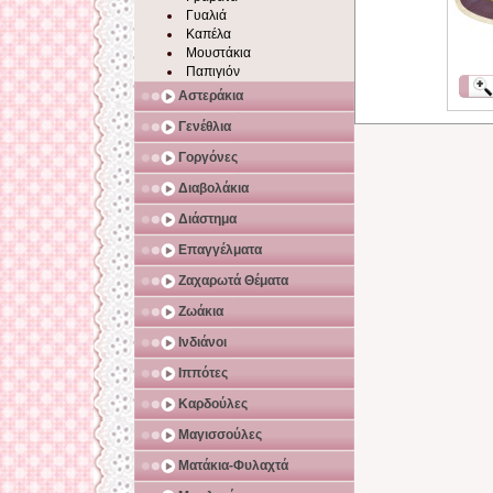
Γυαλιά
Καπέλα
Μουστάκια
Παπιγιόν
Αστεράκια
Γενέθλια
Γοργόνες
Διαβολάκια
Διάστημα
Επαγγέλματα
Ζαχαρωτά Θέματα
Ζωάκια
Ινδιάνοι
Ιππότες
Καρδούλες
Μαγισσούλες
Ματάκια-Φυλαχτά