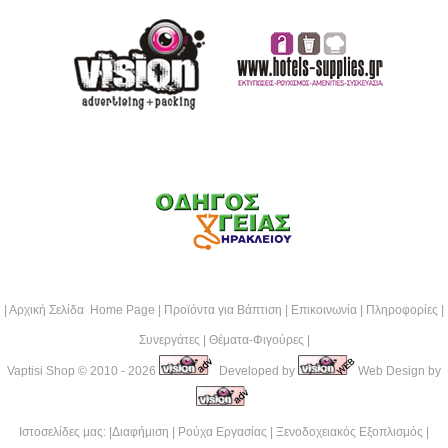
|
Αρχική Σελίδα Home Page
|
Προϊόντα για Βάπτιση
|
Επικοινωνία
|
Πληροφορίες
|
Συνεργάτες
|
Θέματα-Φιγούρες
|
Vaptisi Shop
© 2010 - 2026
Developed by
Web Design by
Ιστοσελίδες μας: |
Διαφήμιση
|
Ρούχα Εργασίας
|
Ξενοδοχειακός Εξοπλισμός
|