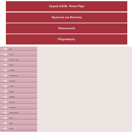
Αρχική Σελίδα Home Page
Προϊόντα για Βάπτιση
Επικοινωνία
Πληροφορίες
Bebe
Cartoon
Luna park - Τσίρκο
Western
Αγγελάκια
Αντρικά Θέματα
Αστεράκια
Γενέθλια
Γοργόνες
Διαβολάκια
Διάστημα
Επαγγέλματα
Ζαχαρωτά Θέματα
Ζωάκια
Ινδιάνοι
Ιππότες