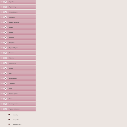
Καρδούλες
Μαγισσούλες
Ματάκια-Φυλαχτά
Μπαλαρίνες
Νεράιδες και Ξωτικά
Οχήματα
Παιδάκια
Παράδοση
Πασχαλινά
Πειρατικά Θέματα
Πουλάκια
Πρίγκιπες
Πριγκίπισσες
Σπιτάκια
Σπορ
Ταξίδι-Διακοπές
Υπερήρωες
Φάρμα
Φρούτα-Λαχανικά
Φυτά
Χριστουγεννιάτικα
Ψαράκια - Θαλασσινά
Αστερίες
Δελφινάκια
Θαλασσινά Φυτά