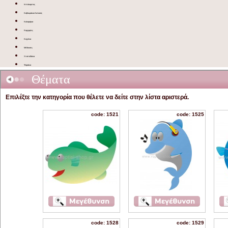
Ιππόκαμπος
Καβουράκια-Αστακός
Καλαμάρια
Καρχαρίες
Κοχύλια
Μέδουσες
Χταποδάκια
Ψαράκια
Θέματα
Επιλέξτε την κατηγορία που θέλετε να δείτε στην λίστα αριστερά.
code: 1521
code: 1525
code: 1528
code: 1529