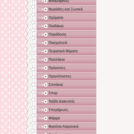
Μπαλαρίνες
Νεράιδες και Ξωτικά
Οχήματα
Παιδάκια
Παράδοση
Πασχαλινά
Πειρατικά Θέματα
Πουλάκια
Πρίγκιπες
Πριγκίπισσες
Σπιτάκια
Σπορ
Ταξίδι-Διακοπές
Υπερήρωες
Φάρμα
Φρούτα-Λαχανικά