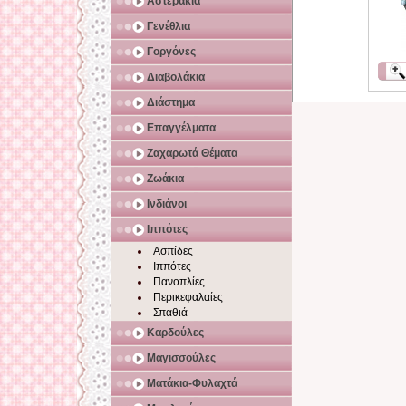
Αστεράκια
Γενέθλια
Γοργόνες
Διαβολάκια
Διάστημα
Επαγγέλματα
Ζαχαρωτά Θέματα
Ζωάκια
Ινδιάνοι
Ιππότες
Ασπίδες
Ιππότες
Πανοπλίες
Περικεφαλαίες
Σπαθιά
Καρδούλες
Μαγισσούλες
Ματάκια-Φυλαχτά