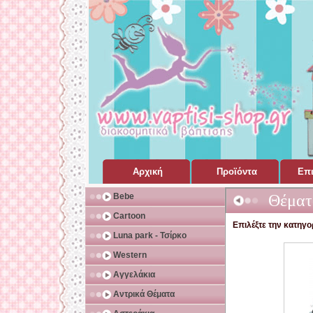
Αρχική
Προϊόντα
Επι
Σελίδα Home Page
για Βάπτιση
Bebe
Θέματ
Cartoon
Επιλέξτε την κατηγορ
Luna park - Τσίρκο
Western
Αγγελάκια
Αντρικά Θέματα