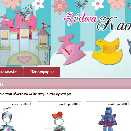
κοινωνία
Πληροφορίες
α
ία που θέλετε να δείτε στην λίστα αριστερά.
code: xd0758
code: pap0095
code: pap0096