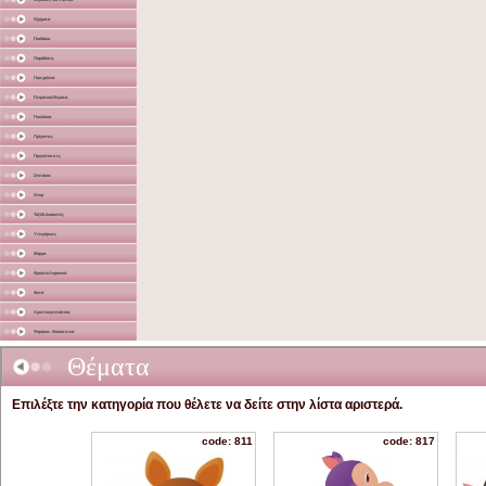
Οχήματα
Παιδάκια
Παράδοση
Πασχαλινά
Πειρατικά Θέματα
Πουλάκια
Πρίγκιπες
Πριγκίπισσες
Σπιτάκια
Σπορ
Ταξίδι-Διακοπές
Υπερήρωες
Φάρμα
Φρούτα-Λαχανικά
Φυτά
Χριστουγεννιάτικα
Ψαράκια - Θαλασσινά
Θέματα
Επιλέξτε την κατηγορία που θέλετε να δείτε στην λίστα αριστερά.
code: 811
code: 817