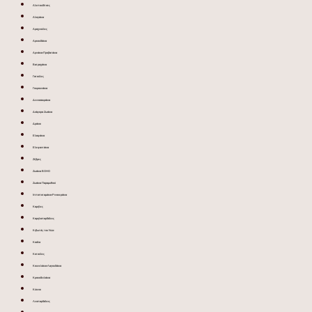
Αλεπουδίτσες
Αλογάκια
Αραχνούλες
Αρκουδάκια
Αρνάκια-Προβατάκια
Βατραχάκια
Γατούλες
Γουρουνάκια
Δεινοσαυράκια
Διάφορα Ζωάκια
Δράκοι
Ελαφάκια
Ελεφαντάκια
Ζέβρες
Ζωάκια BOHO
Ζωάκια Παραμυθιού
Ιπποποταμάκια-Ρινοκεράκια
Καμήλες
Καμηλοπαρδάλεις
Κιβωτός του Νώε
Κοάλα
Κοτούλες
Κουνελάκια-Λαγουδάκια
Κροκοδειλάκια
Κύκνοι
Λεοπαρδάλεις