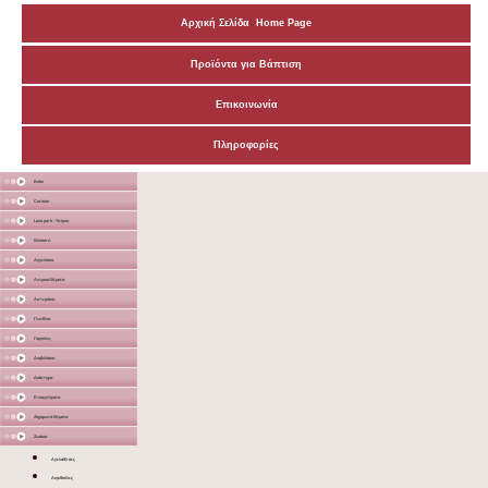
Αρχική Σελίδα Home Page
Προϊόντα για Βάπτιση
Επικοινωνία
Πληροφορίες
Bebe
Cartoon
Luna park - Τσίρκο
Western
Αγγελάκια
Αντρικά Θέματα
Αστεράκια
Γενέθλια
Γοργόνες
Διαβολάκια
Διάστημα
Επαγγέλματα
Ζαχαρωτά Θέματα
Ζωάκια
Αγελαδίτσες
Ακριδούλες