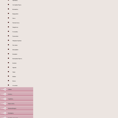
Λιβελούλες
Λιονταράκια-Τίγρεις
Μελισσούλες
Μυρμηγκάκια
Πάντα
Παπάκια-Χήνες
Πασχαλίτσες
Πεταλούδες
Πιγκουινάκια
Πιθηκάκια-Γοριλάκια
Ποντικάκια
Σαλιγκαράκια
Σκιουράκια
Σκουληκάκια-Κάμπιες
Σκυλάκια
Τάρανδοι
Ταύροι
Φιδάκια
Φώκιες
Χελωνάκια
Ινδιάνοι
Ιππότες
Καρδούλες
Μαγισσούλες
Ματάκια-Φυλαχτά
Μπαλαρίνες
Νεράιδες και Ξωτικά