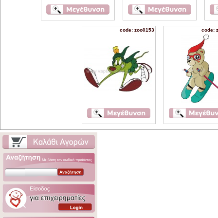
code: zoo0153
code: 